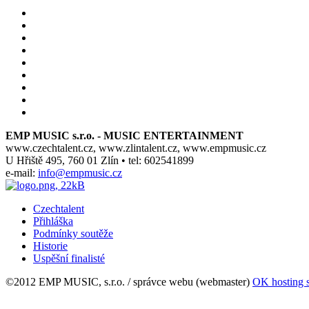
EMP MUSIC s.r.o. - MUSIC ENTERTAINMENT
www.czechtalent.cz, www.zlintalent.cz, www.empmusic.cz
U Hřiště 495, 760 01 Zlín • tel: 602541899
e-mail:
info@empmusic.cz
Czechtalent
Přihláška
Podmínky soutěže
Historie
Uspěšní finalisté
©2012 EMP MUSIC, s.r.o. / správce webu (webmaster)
OK hosting s