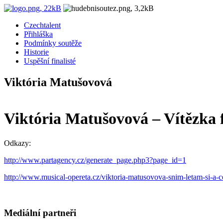
Czechtalent
Přihláška
Podmínky soutěže
Historie
Uspěšní finalisté
Viktória Matušovová
Viktória Matušovová – Vítězka 
Odkazy:
http://www.partagency.cz/generate_page.php3?page_id=1
http://www.musical-opereta.cz/viktoria-matusovova-snim-letam-si-a-
Mediální partneři