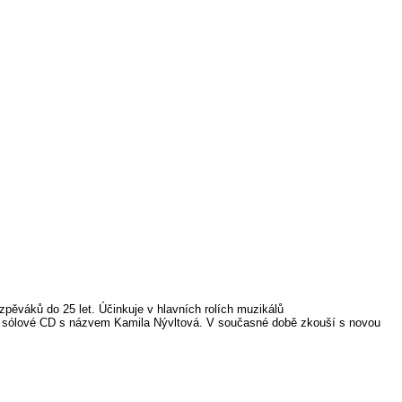
 zpěváků do 25 let. Účinkuje v hlavních rolích muzikálů
ní sólové CD s názvem
Kamila Nývltová
. V současné době zkouší s novou