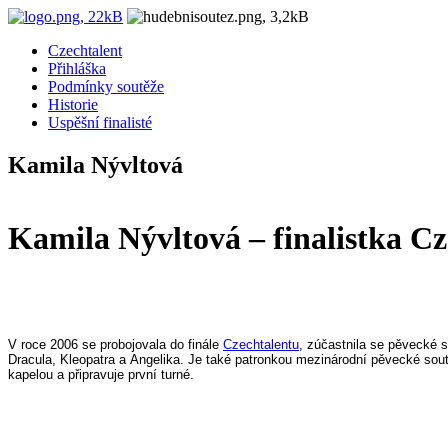
Czechtalent
Přihláška
Podmínky soutěže
Historie
Uspěšní finalisté
Kamila Nývltová
Kamila Nývltová – finalistka Cz
V roce 2006 se probojovala do finále
Czechtalentu
, zúčastnila se pěvecké s
Dracula
,
Kleopatra
a
Angelika
. Je také patronkou mezinárodní pěvecké sou
kapelou a připravuje první turné.