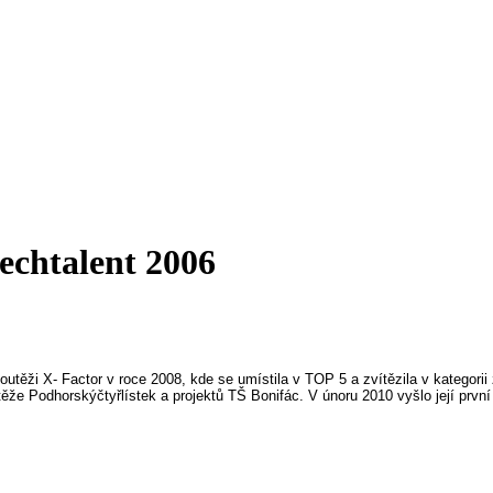
echtalent 2006
outěži
X- Factor
v roce 2008, kde se umístila v TOP 5 a zvítězila v kategorii
těže
Podhorskýčtyřlístek
a projektů
TŠ Bonifác
. V únoru 2010 vyšlo její prv