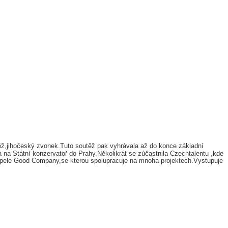
těž,jihočeský zvonek.Tuto soutěž pak vyhrávala až do konce základní
a na Státní konzervatoř do Prahy.Několikrát se zúčastnila Czechtalentu ,kde
 kapele Good Company,se kterou spolupracuje na mnoha projektech.Vystupuje