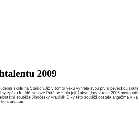
chtalentu 2009
a hudební školu na Staších.Již v tomto věku vyhrála svou první pěveckou sou
diny zpěvu k Lídě Nopové.Poté se stala její žákyní,kdy v roce 2006 nastoupil
 celostátní soutěže Jihočeský vrabčák.Díky této soutěži dostala angažma v
 konzervatoři.