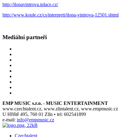
http://ilonavintrova.iplace.cz/
http://www.koule.cz/cs/interpreti/ilona-vintrova-12501.shtml
Mediální partneři
EMP MUSIC s.r.o. - MUSIC ENTERTAINMENT
www.czechtalent.cz, www.zlintalent.cz, www.empmusic.cz
U Hřiště 495, 760 01 Zlín • tel: 602541899
e-mail:
info@empmusic.cz
Czechtalent